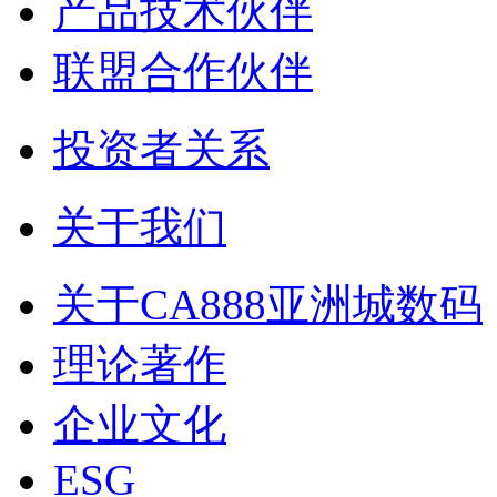
产品技术伙伴
联盟合作伙伴
投资者关系
关于我们
关于CA888亚洲城数码
理论著作
企业文化
ESG