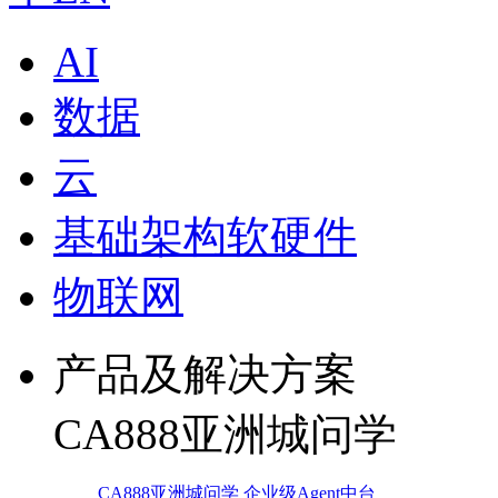
AI
数据
云
基础架构软硬件
物联网
产品及解决方案
CA888亚洲城问学
CA888亚洲城问学 企业级Agent中台