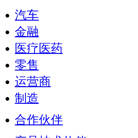
汽车
金融
医疗医药
零售
运营商
制造
合作伙伴