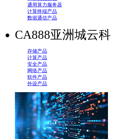
通用算力服务器
计算终端产品
数据通信产品
CA888亚洲城云科
存储产品
计算产品
安全产品
网络产品
软件产品
外设产品