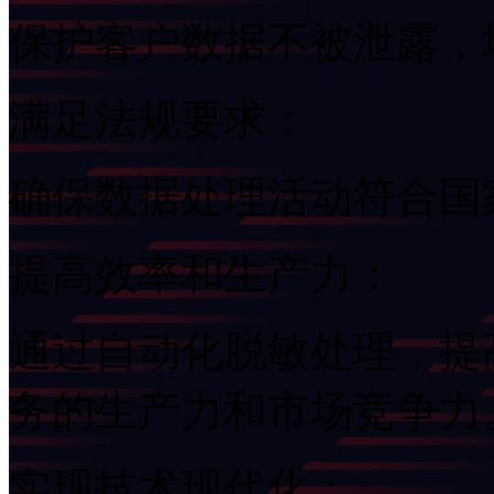
保护客户数据不被泄露
满足法规要求：
确保数据处理活动符合国
提高效率和生产力：
通过自动化脱敏处理，提
务的生产力和市场竞争力
实现技术现代化：