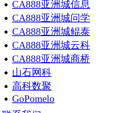
CA888亚洲城信息
CA888亚洲城问学
CA888亚洲城鲲泰
CA888亚洲城云科
CA888亚洲城商桥
山石网科
高科数聚
GoPomelo