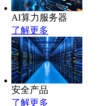
AI算力服务器
了解更多
安全产品
了解更多