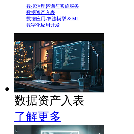
数据治理咨询与实施服务
数据资产入表
数据应用-算法模型 & ML
数字化应用开发
数据资产入表
了解更多