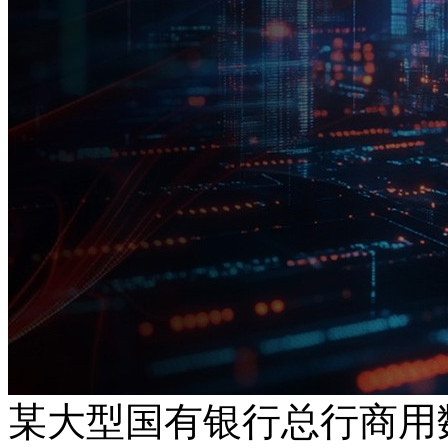
某大型国有银行总行商用