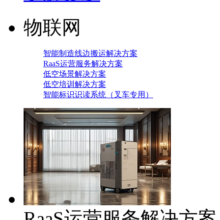
物联网
智能制造线边搬运解决方案
RaaS运营服务解决方案
低空场景解决方案
低空培训解决方案
智能标识识读系统（叉车专用）
RaaS运营服务解决方案