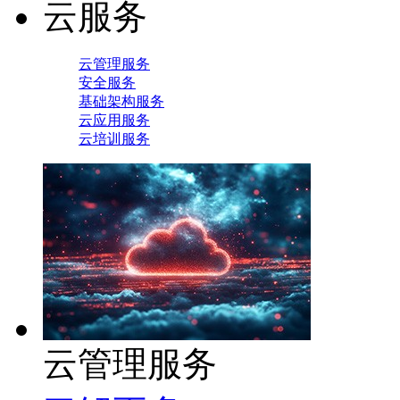
云服务
云管理服务
安全服务
基础架构服务
云应用服务
云培训服务
云管理服务