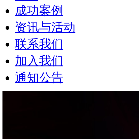
成功案例
资讯与活动
联系我们
加入我们
通知公告