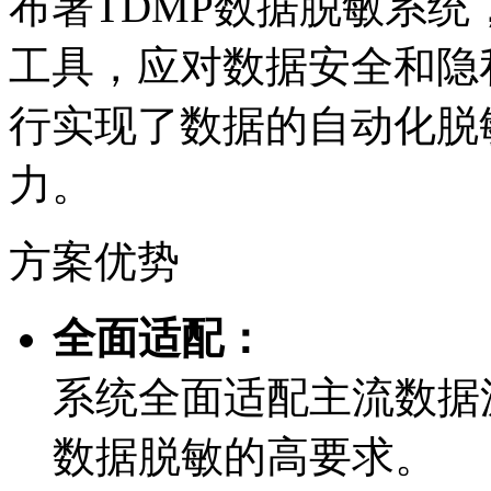
布署TDMP数据脱敏系统
工具，应对数据安全
行实现了数据的自动化脱敏
力。
方案优势
全面适配：
系统全面适配主流数据源及
数据脱敏的高要求。