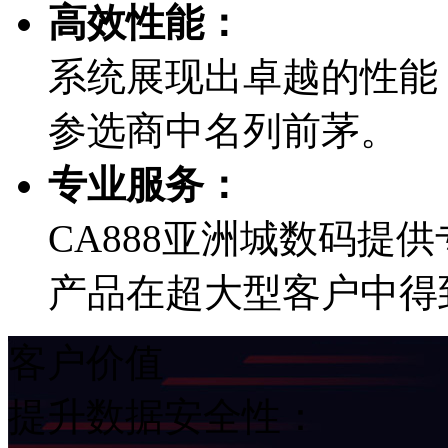
高效性能：
系统展现出卓越的性能
参选商中名列前茅。
专业服务：
CA888亚洲城数码提供
产品在超大型客户中得
客户价值
提升数据安全性：